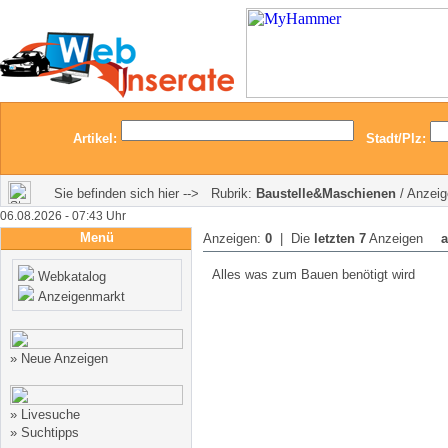
Artikel:
Stadt/Plz:
Sie befinden sich hier --> Rubrik:
Baustelle&Maschienen
/ Anzeig
06.08.2026 - 07:43 Uhr
Menü
Anzeigen:
0
| Die
letzten 7
Anzeigen
a
Alles was zum Bauen benötigt wird
Webkatalog
Anzeigenmarkt
»
Neue Anzeigen
»
Livesuche
»
Suchtipps