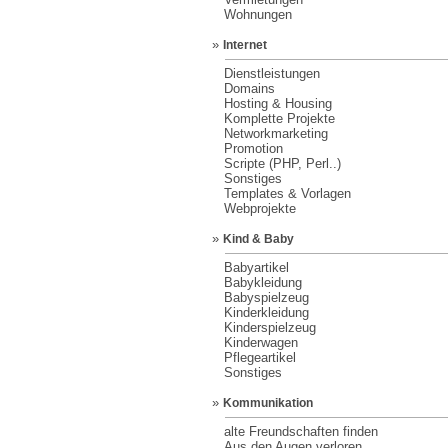
Wohnungen
»
Internet
Dienstleistungen
Domains
Hosting & Housing
Komplette Projekte
Networkmarketing
Promotion
Scripte (PHP, Perl..)
Sonstiges
Templates & Vorlagen
Webprojekte
»
Kind & Baby
Babyartikel
Babykleidung
Babyspielzeug
Kinderkleidung
Kinderspielzeug
Kinderwagen
Pflegeartikel
Sonstiges
»
Kommunikation
alte Freundschaften finden
Aus den Augen verloren