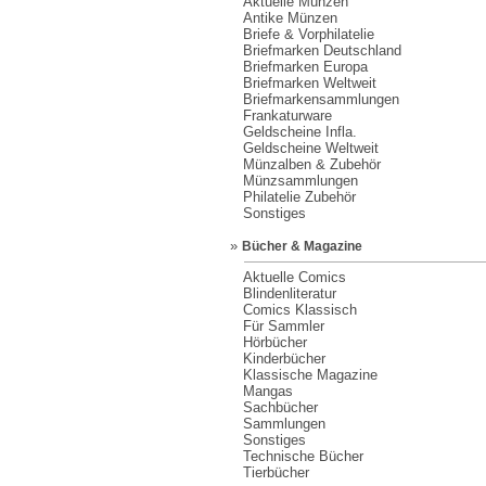
Aktuelle Münzen
Antike Münzen
Briefe & Vorphilatelie
Briefmarken Deutschland
Briefmarken Europa
Briefmarken Weltweit
Briefmarkensammlungen
Frankaturware
Geldscheine Infla.
Geldscheine Weltweit
Münzalben & Zubehör
Münzsammlungen
Philatelie Zubehör
Sonstiges
»
Bücher & Magazine
Aktuelle Comics
Blindenliteratur
Comics Klassisch
Für Sammler
Hörbücher
Kinderbücher
Klassische Magazine
Mangas
Sachbücher
Sammlungen
Sonstiges
Technische Bücher
Tierbücher