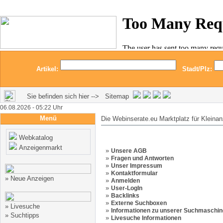
Artikel:
Stadt/Plz:
Sie befinden sich hier --> Sitemap
06.08.2026 - 05:22 Uhr
Menü
Die Webinserate.eu Marktplatz für Kleina
Webkatalog
Anzeigenmarkt
»
Unsere AGB
»
Fragen und Antworten
»
Unser Impressum
»
Kontaktformular
»
Neue Anzeigen
»
Anmelden
»
User-LogIn
»
Backlinks
»
Externe Suchboxen
»
Livesuche
»
Informationen zu unserer Suchmaschin
»
Suchtipps
»
Livesuche Informationen