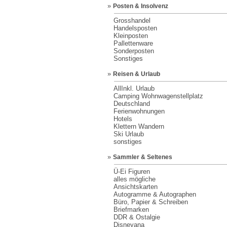
»
Posten & Insolvenz
Grosshandel
Handelsposten
Kleinposten
Pallettenware
Sonderposten
Sonstiges
»
Reisen & Urlaub
AllInkl. Urlaub
Camping Wohnwagenstellplatz
Deutschland
Ferienwohnungen
Hotels
Klettern Wandern
Ski Urlaub
sonstiges
»
Sammler & Seltenes
Ü-Ei Figuren
alles mögliche
Ansichtskarten
Autogramme & Autographen
Büro, Papier & Schreiben
Briefmarken
DDR & Ostalgie
Disneyana