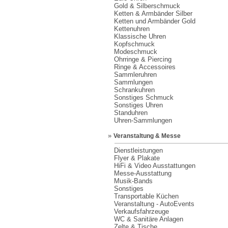
Gold & Silberschmuck
Ketten & Armbänder Silber
Ketten und Armbänder Gold
Kettenuhren
Klassische Uhren
Kopfschmuck
Modeschmuck
Ohrringe & Piercing
Ringe & Accessoires
Sammleruhren
Sammlungen
Schrankuhren
Sonstiges Schmuck
Sonstiges Uhren
Standuhren
Uhren-Sammlungen
»
Veranstaltung & Messe
Dienstleistungen
Flyer & Plakate
HiFi & Video Ausstattungen
Messe-Ausstattung
Musik-Bands
Sonstiges
Transportable Küchen
Veranstaltung - AutoEvents
Verkaufsfahrzeuge
WC & Sanitäre Anlagen
Zelte & Tische