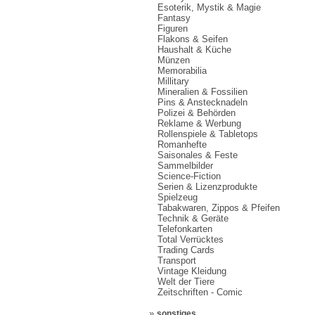
Esoterik, Mystik & Magie
Fantasy
Figuren
Flakons & Seifen
Haushalt & Küche
Münzen
Memorabilia
Millitary
Mineralien & Fossilien
Pins & Anstecknadeln
Polizei & Behörden
Reklame & Werbung
Rollenspiele & Tabletops
Romanhefte
Saisonales & Feste
Sammelbilder
Science-Fiction
Serien & Lizenzprodukte
Spielzeug
Tabakwaren, Zippos & Pfeifen
Technik & Geräte
Telefonkarten
Total Verrücktes
Trading Cards
Transport
Vintage Kleidung
Welt der Tiere
Zeitschriften - Comic
»
sonstiges