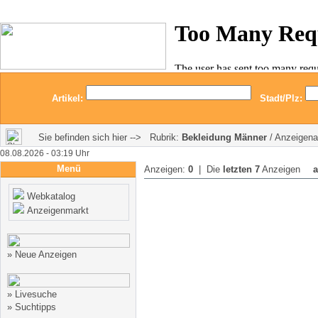
Artikel:
Stadt/Plz:
Sie befinden sich hier --> Rubrik:
Bekleidung Männer
/ Anzeigena
08.08.2026 - 03:19 Uhr
Menü
Anzeigen:
0
| Die
letzten 7
Anzeigen
a
Webkatalog
Anzeigenmarkt
»
Neue Anzeigen
»
Livesuche
»
Suchtipps