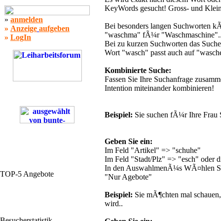
KeyWords gesucht! Gross- und Kleins
»
anmelden
Bei besonders langen Suchworten kÃ
»
Anzeige
aufgeben
"waschma" fÃ¼r "Waschmaschine"..
»
LogIn
Bei zu kurzen Suchworten das Sucher
Wort "wasch" passt auch auf "wasche
Kombinierte Suche:
Fassen Sie Ihre Suchanfrage zusamm
Intention miteinander kombinieren!
Beispiel:
Sie suchen fÃ¼r Ihre Frau 
Geben Sie ein:
Im Feld "Artikel" => "schuhe"
Im Feld "Stadt/Plz" => "esch" oder die
In den AuswahlmenÃ¼s WÃ¤hlen Sie
TOP-5 Angebote
"Nur Agebote"
Beispiel:
Sie mÃ¶chten mal schauen, 
wird..
Besucherstatistik