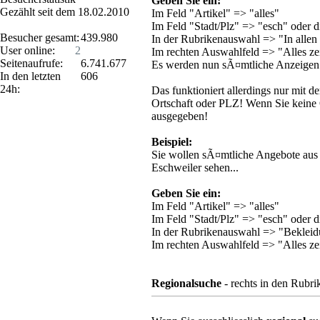
Geben Sie ein:
Gezählt seit dem 18.02.2010
Im Feld "Artikel" => "alles"
Im Feld "Stadt/Plz" => "esch" oder die
Besucher gesamt:
439.980
In der Rubrikenauswahl => "In allen
User online:
2
Im rechten Auswahlfeld => "Alles ze
Seitenaufrufe:
6.741.677
Es werden nun sÃ¤mtliche Anzeigen a
In den letzten
606
24h:
Das funktioniert allerdings nur mit 
Ortschaft oder PLZ! Wenn Sie keine 
ausgegeben!
Beispiel:
Sie wollen sÃ¤mtliche Angebote au
Eschweiler sehen...
Geben Sie ein:
Im Feld "Artikel" => "alles"
Im Feld "Stadt/Plz" => "esch" oder die
In der Rubrikenauswahl => "Bekle
Im rechten Auswahlfeld => "Alles ze
Regionalsuche
- rechts in den Rubr