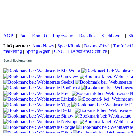
AGB
|
Faq
|
Kontakt
|
Impressum
|
Backlink
|
Suchboxen
|
Si
Linkpartner:
Auto News
|
Speed-Rank
|
Bavaria-Pixel
|
Tarife be
marketing
|
Spring Again
|
CNC - FrÃ¤sdienst Schulze
|
Social Bookmarking