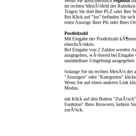
Wenn Sie ausschliesslich
regional
su
im rechten MenÃ¼feld der Rubriken 
Tragen Sie dort Ihre PLZ oder Ihre St
Bei Klick auf "los" befinden Sie sic
roten Anzeige Ihrer Plz oder Ihres Ort
Postleitzahl
Mit Eingabe der Postleitzahl kÃ¶nne
einschrÃ¤nken.
Bei Eingabe von 2 Zahlen werden An
ausgegeben, wÃ¤hrend bei Eingabe v
unmittelbare Umgebung ausgegeben 
Solange Sie im rechten MenÃ¼ der a
"Anzeigen" oder "Kategorien" klicke
Wenn Sie auf einen anderen Link klic
Modus.
mit Klick auf den Button "ZurÃ¼ck" 
Funktion" Ihres Browsers, kehren Si
zurÃ¼ck.