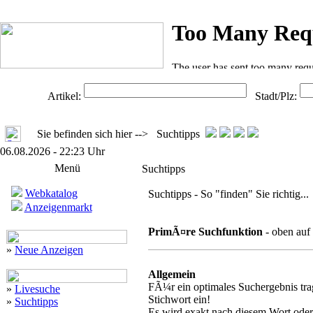
Artikel:
Stadt/Plz:
Sie befinden sich hier --> Suchtipps
06.08.2026 - 22:23 Uhr
Menü
Suchtipps
Webkatalog
Suchtipps - So "finden" Sie richtig...
Anzeigenmarkt
PrimÃ¤re Suchfunktion
- oben auf 
»
Neue Anzeigen
Allgemein
FÃ¼r ein optimales Suchergebnis trag
»
Livesuche
Stichwort ein!
»
Suchtipps
Es wird exakt nach diesem Wort ode