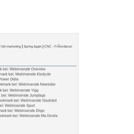
|
|
|
hbl-marketing
Spring Again
CNC - FrÃ¤sdienst