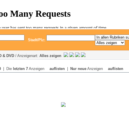
Stadt/Plz:
D & DVD
/ Anzeigenart:
Alles zeigen
0
| Die
letzten 7
Anzeigen
auflisten
|
Nur neue
Anzeigen
auflisten