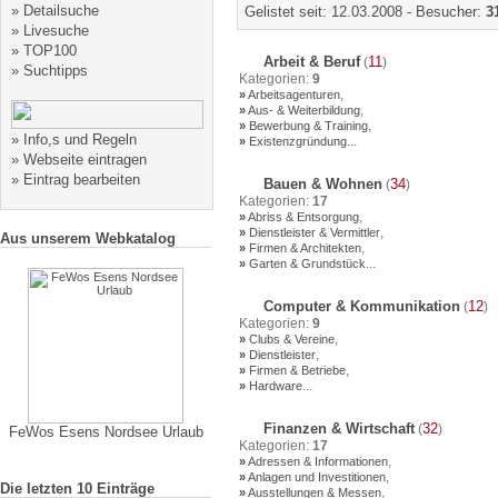
»
Detailsuche
Gelistet seit: 12.03.2008 - Besucher:
3
»
Livesuche
»
TOP100
Arbeit & Beruf
11
(
)
»
Suchtipps
Kategorien:
9
,
»
Arbeitsagenturen
,
»
Aus- & Weiterbildung
,
»
Bewerbung & Training
»
Info,s und Regeln
...
»
Existenzgründung
»
Webseite eintragen
»
Eintrag bearbeiten
Bauen & Wohnen
34
(
)
Kategorien:
17
,
»
Abriss & Entsorgung
,
»
Dienstleister & Vermittler
Aus unserem Webkatalog
,
»
Firmen & Architekten
...
»
Garten & Grundstück
Computer & Kommunikation
12
(
)
Kategorien:
9
,
»
Clubs & Vereine
,
»
Dienstleister
,
»
Firmen & Betriebe
...
»
Hardware
Finanzen & Wirtschaft
32
(
)
FeWos Esens Nordsee Urlaub
Kategorien:
17
,
»
Adressen & Informationen
,
»
Anlagen und Investitionen
Die letzten 10 Einträge
,
»
Ausstellungen & Messen