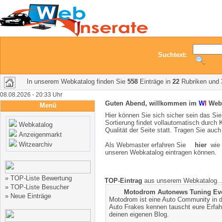
Suchtext:
In unserem Webkatalog finden Sie
558
Einträge in
22
Rubriken und
08.08.2026 - 20:33 Uhr
Guten Abend, willkommen im
W
I
Webk
Menü
Hier können Sie sich sicher sein das Sie
Sortierung findet vollautomatisch durch 
Webkatalog
Qualität der Seite statt. Tragen Sie auch
Anzeigenmarkt
Witzearchiv
Als Webmaster erfahren Sie
hier
wie S
unseren Webkatalog eintragen können.
»
TOP-Liste Bewertung
TOP-Eintrag
aus unserem Webkatalog..
»
TOP-Liste Besucher
Motodrom Autonews Tuning Ev
»
Neue Einträge
Motodrom ist eine Auto Community in de
Auto Frakes kennen tauscht eure Erfa
deinen eigenen Blog.