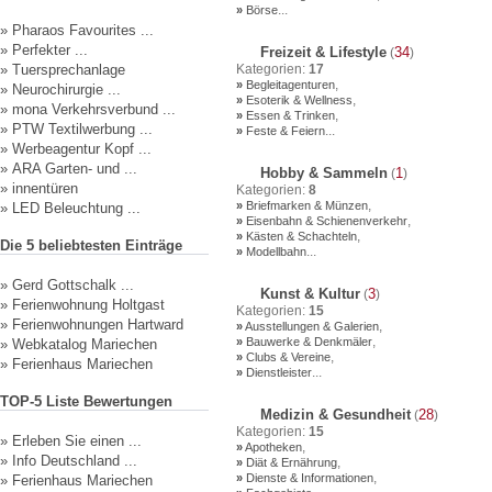
...
»
Börse
»
Pharaos Favourites ...
»
Perfekter ...
Freizeit & Lifestyle
34
(
)
»
Tuersprechanlage
Kategorien:
17
,
»
Begleitagenturen
»
Neurochirurgie ...
,
»
Esoterik & Wellness
»
mona Verkehrsverbund ...
,
»
Essen & Trinken
»
PTW Textilwerbung ...
...
»
Feste & Feiern
»
Werbeagentur Kopf ...
»
ARA Garten- und ...
Hobby & Sammeln
1
(
)
»
innentüren
Kategorien:
8
,
»
Briefmarken & Münzen
»
LED Beleuchtung ...
,
»
Eisenbahn & Schienenverkehr
,
»
Kästen & Schachteln
Die 5 beliebtesten Einträge
...
»
Modellbahn
»
Gerd Gottschalk ...
Kunst & Kultur
3
(
)
»
Ferienwohnung Holtgast
Kategorien:
15
»
Ferienwohnungen Hartward
,
»
Ausstellungen & Galerien
,
»
Bauwerke & Denkmäler
»
Webkatalog Mariechen
,
»
Clubs & Vereine
»
Ferienhaus Mariechen
...
»
Dienstleister
TOP-5 Liste Bewertungen
Medizin & Gesundheit
28
(
)
Kategorien:
15
»
Erleben Sie einen ...
,
»
Apotheken
»
Info Deutschland ...
,
»
Diät & Ernährung
,
»
Dienste & Informationen
»
Ferienhaus Mariechen