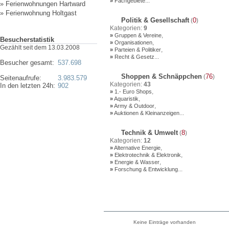
...
»
Fachgebiete
»
Ferienwohnungen Hartward
»
Ferienwohnung Holtgast
Politik & Gesellschaft
0
(
)
Kategorien:
9
,
»
Gruppen & Vereine
Besucherstatistik
,
»
Organisationen
Gezählt seit dem 13.03.2008
,
»
Parteien & Politiker
...
»
Recht & Gesetz
Besucher gesamt:
537.698
Shoppen & Schnäppchen
76
(
)
Seitenaufrufe:
3.983.579
Kategorien:
43
In den letzten 24h:
902
,
»
1.- Euro Shops
,
»
Aquaristik
,
»
Army & Outdoor
...
»
Auktionen & Kleinanzeigen
Technik & Umwelt
8
(
)
Kategorien:
12
,
»
Alternative Energie
,
»
Elektrotechnik & Elektronik
,
»
Energie & Wasser
...
»
Forschung & Entwicklung
Keine Einträge vorhanden