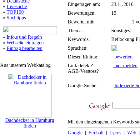
»
Detailsuche
Eingetragen am:
23.11.2016
»
Livesuche
»
TOP100
Bewertungen:
15
»
Suchtipps
Bewertet mit:
1 von
Thema:
Sonstiges
»
Info,s und Regeln
Keywords:
Beflockung Fl
»
Webseite eintragen
Sprachen:
»
Eintrag bearbeiten
Diesen Eintrag:
bewerten
Aus unserem Webkatalog
Link defekt?
hier melden
AGB-Verstoss?
Google-Suche:
Indexierte Se
Dachdecker in Hamburg
Mit den eingetragenen Keywords suc
finden
Google
|
Fireball
|
Lycos
|
Web