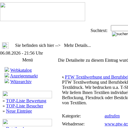
Suchtext:
Sie befinden sich hier --> Mehr Details...
06.08.2026 - 21:56 Uhr
Menü
Die Detailseite zu diesem Eintrag wurd
Webkatalog
Anzeigenmarkt
PTW Textilwerbung und Berufsbe
Witzearchiv
PTW Textilwerbung und Berufsbekleid
Textildruck. Wir bedrucken u.a. T-Sh
Wir liefern Ihnen Textilien individu
Beflockung, Flexdruck oder Bestick
»
TOP-Liste Bewertung
von Textilien.
»
TOP-Liste Besucher
»
Neue Einträge
Kategorie:
aufrufen
Webadresse:
www.ptw-tex