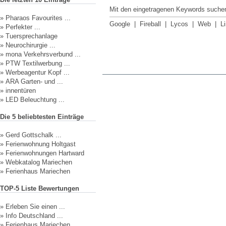
Mit den eingetragenen Keywords suchen
»
Pharaos Favourites ...
Google
|
Fireball
|
Lycos
|
Web
|
L
»
Perfekter ...
»
Tuersprechanlage
»
Neurochirurgie ...
»
mona Verkehrsverbund ...
»
PTW Textilwerbung ...
»
Werbeagentur Kopf ...
»
ARA Garten- und ...
»
innentüren
»
LED Beleuchtung ...
Die 5 beliebtesten Einträge
»
Gerd Gottschalk ...
»
Ferienwohnung Holtgast
»
Ferienwohnungen Hartward
»
Webkatalog Mariechen
»
Ferienhaus Mariechen
TOP-5 Liste Bewertungen
»
Erleben Sie einen ...
»
Info Deutschland ...
»
Ferienhaus Mariechen