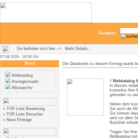
Suchtext:
Sie befinden sich hier --> Mehr Details...
07.08.2026 - 18:50 Uhr
Menü
Die Detailseite zu diesem Eintrag wurde b
Webkatalog
Webkatalog 
Anzeigenmarkt
In diesem redak
Witzearchiv
kostenlos Ihre 
gefunden zu we
Neben dem kost
»
TOP-Liste Bewertung
Sie auch die M
Sie können dann
»
TOP-Liste Besucher
wird vor allen S
»
Neue Einträge
Backlink erforde
Tragen Sie Ihr
Webkatalog mit 