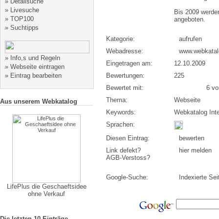
»
Detailsuche
»
Livesuche
Bis 2009 werden
»
TOP100
angeboten.
»
Suchtipps
Kategorie:
aufrufen
Webadresse:
www.webkatal
»
Info,s und Regeln
Eingetragen am:
12.10.2009
»
Webseite eintragen
»
Eintrag bearbeiten
Bewertungen:
225
Bewertet mit:
6 von
Thema:
Webseite
Aus unserem Webkatalog
Keywords:
Webkatalog Int
Sprachen:
Diesen Eintrag:
bewerten
Link defekt?
hier melden
AGB-Verstoss?
Google-Suche:
Indexierte Sei
LifePlus die Geschaeftsidee
ohne Verkauf
Die letzten 10 Einträge