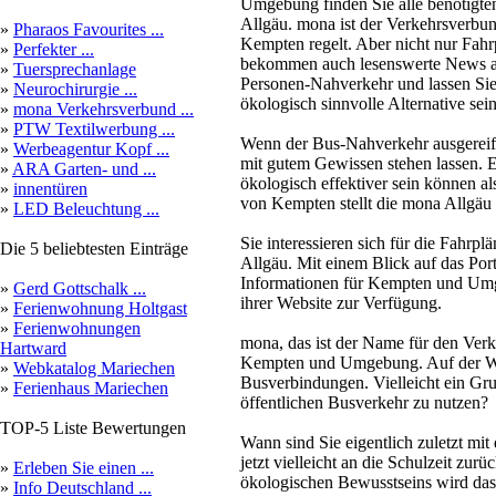
Umgebung finden Sie alle benötigte
Allgäu. mona ist der Verkehrsverbu
»
Pharaos Favourites ...
Kempten regelt. Aber nicht nur Fahr
»
Perfekter ...
bekommen auch lesenswerte News au
»
Tuersprechanlage
Personen-Nahverkehr und lassen Sie
»
Neurochirurgie ...
ökologisch sinnvolle Alternative sein
»
mona Verkehrsverbund ...
»
PTW Textilwerbung ...
Wenn der Bus-Nahverkehr ausgereif
»
Werbeagentur Kopf ...
mit gutem Gewissen stehen lassen. 
»
ARA Garten- und ...
ökologisch effektiver sein können a
»
innentüren
von Kempten stellt die mona Allgäu 
»
LED Beleuchtung ...
Sie interessieren sich für die Fahrp
Die 5 beliebtesten Einträge
Allgäu. Mit einem Blick auf das Po
Informationen für Kempten und Umge
»
Gerd Gottschalk ...
ihrer Website zur Verfügung.
»
Ferienwohnung Holtgast
»
Ferienwohnungen
mona, das ist der Name für den Verk
Hartward
Kempten und Umgebung. Auf der Webs
»
Webkatalog Mariechen
Busverbindungen. Vielleicht ein Gru
»
Ferienhaus Mariechen
öffentlichen Busverkehr zu nutzen?
TOP-5 Liste Bewertungen
Wann sind Sie eigentlich zuletzt 
jetzt vielleicht an die Schulzeit zur
»
Erleben Sie einen ...
ökologischen Bewusstseins wird da
»
Info Deutschland ...