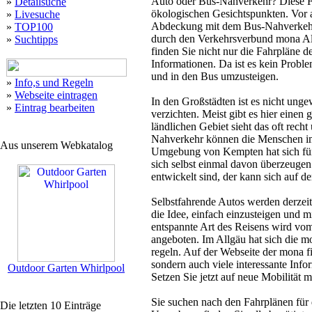
Auto oder Bus-Nahverkehr? Diese Fr
»
Detailsuche
ökologischen Gesichtspunkten. Vor a
»
Livesuche
Abdeckung mit dem Bus-Nahverkehr
»
TOP100
durch den Verkehrsverbund mona Al
»
Suchtipps
finden Sie nicht nur die Fahrpläne d
Informationen. Da ist es kein Probl
und in den Bus umzusteigen.
»
Info,s und Regeln
»
Webseite eintragen
In den Großstädten ist es nicht un
»
Eintrag bearbeiten
verzichten. Meist gibt es hier einen
ländlichen Gebiet sieht das oft recht
Nahverkehr können die Menschen im
Aus unserem Webkatalog
Umgebung von Kempten hat sich für
sich selbst einmal davon überzeuge
entwickelt sind, der kann sich auf d
Selbstfahrende Autos werden derzeit 
die Idee, einfach einzusteigen und m
entspannte Art des Reisens wird vom
angeboten. Im Allgäu hat sich die 
regeln. Auf der Webseite der mona fi
sondern auch viele interessante In
Outdoor Garten Whirlpool
Setzen Sie jetzt auf neue Mobilität 
Sie suchen nach den Fahrplänen fü
Die letzten 10 Einträge