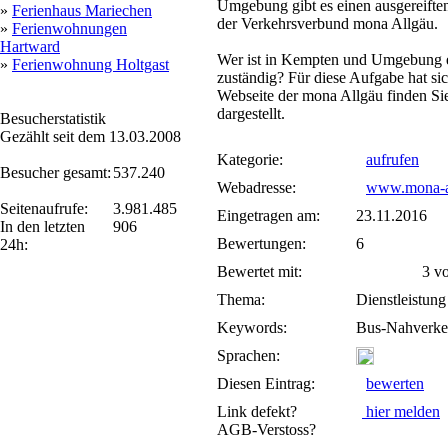
Umgebung gibt es einen ausgereiften 
»
Ferienhaus Mariechen
der Verkehrsverbund mona Allgäu.
»
Ferienwohnungen
Hartward
Wer ist in Kempten und Umgebung ei
»
Ferienwohnung Holtgast
zuständig? Für diese Aufgabe hat si
Webseite der mona Allgäu finden Sie 
dargestellt.
Besucherstatistik
Gezählt seit dem 13.03.2008
Kategorie:
aufrufen
Besucher gesamt:
537.240
Webadresse:
www.mona-a
Seitenaufrufe:
3.981.485
Eingetragen am:
23.11.2016
In den letzten
906
Bewertungen:
6
24h:
Bewertet mit:
3 von
Thema:
Dienstleistung
Keywords:
Bus-Nahverke
Sprachen:
Diesen Eintrag:
bewerten
Link defekt?
hier melden
AGB-Verstoss?