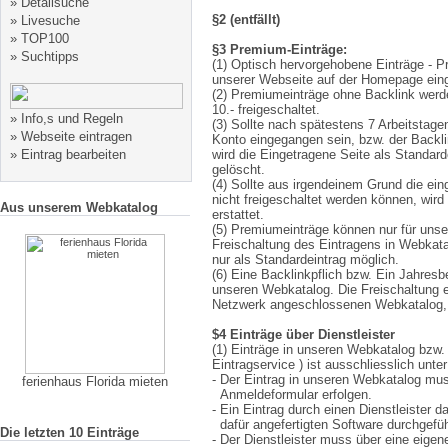
»
Detailsuche
§2 (entfällt)
»
Livesuche
»
TOP100
§3 Premium-Einträge:
»
Suchtipps
(1) Optisch hervorgehobene Einträge - P
unserer Webseite auf der Homepage eing
(2) Premiumeinträge ohne Backlink werd
10.- freigeschaltet.
»
Info,s und Regeln
(3) Sollte nach spätestens 7 Arbeitstag
»
Webseite eintragen
Konto eingegangen sein, bzw. der Backli
»
Eintrag bearbeiten
wird die Eingetragene Seite als Standard
gelöscht.
(4) Sollte aus irgendeinem Grund die ei
nicht freigeschaltet werden können, wir
Aus unserem Webkatalog
erstattet.
(5) Premiumeinträge können nur für un
Freischaltung des Eintragens in Webkata
nur als Standardeintrag möglich.
(6) Eine Backlinkpflich bzw. Ein Jahresbe
unseren Webkatalog. Die Freischaltung e
Netzwerk angeschlossenen Webkatalog, i
$4 Einträge über Dienstleister
(1) Einträge in unseren Webkatalog bzw.
Eintragservice ) ist ausschliesslich unt
- Der Eintrag in unseren Webkatalog mus
ferienhaus Florida mieten
Anmeldeformular erfolgen.
- Ein Eintrag durch einen Dienstleister d
dafür angefertigten Software durchgefüh
Die letzten 10 Einträge
- Der Dienstleister muss über eine eigen