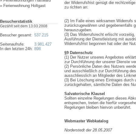
»
Ferienwohnungen Hartward
der Widerrufsfrist genügt die rechtzeitig
»
Ferienwohnung Holtgast
zu richten an:
(2) Im Falle eines wirksamen Widerrufs 
Besucherstatistik
zurückzugewähren und gegebenenfalls g
Gezählt seit dem 13.03.2008
herauszugeben.
(3) Das Widerrufsrecht erlischt vorzeiti
Besucher gesamt:
537.215
Ausführung der Dienstleistung mit ausd
Widerrufsfrist begonnen hat oder der Nut
Seitenaufrufe:
3.981.427
In den letzten 24h:
898
§9 Datenschutz
(1) Der Nutzer unseres Angebotes erklär
zur Durchführung der unserer Dienste ve
(2) Persönliche Daten des Nutzers werd
und ausschließlich zur Durchführung des
ausschliesslich an Mitglieder des Linkne
(3) Bei Löschung eines Eintrages durch 
zurückgehalten, sämtliche Daten des Nu
Salvatorische Klausel
Sollten einzelne Regelungen dieses Ab
entsprechen, treten die hierfür vorgeseh
Regelungen bleiben hiervon unberührt.
Webmaster Webkatalog
Norderstedt der 28.05.2007