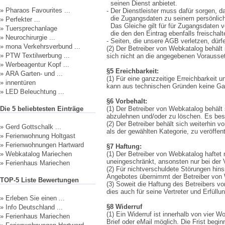
seinen Dienst anbietet.
»
Pharaos Favourites ...
- Der Dienstleister muss dafür sorgen, 
die Zugangsdaten zu seinem persönlic
»
Perfekter ...
Das Gleiche gilt für für Zugangsdaten
»
Tuersprechanlage
die den den Eintrag ebenfalls freischalt
»
Neurochirurgie ...
- Seiten, die unsere AGB verletzen, dürf
»
mona Verkehrsverbund ...
(2) Der Betreiber von Webkatalog behält 
»
PTW Textilwerbung ...
sich nicht an die angegebenen Vorausse
»
Werbeagentur Kopf ...
§5 Ereichbarkeit:
»
ARA Garten- und ...
(1) Für eine ganzzeitige Erreichbarkeit 
»
innentüren
kann aus technischen Gründen keine G
»
LED Beleuchtung ...
§6 Vorbehalt:
Die 5 beliebtesten Einträge
(1) Der Betreiber von Webkatalog behält
abzulehnen und/oder zu löschen. Es best
(2) Der Betreiber behält sich weiterhin v
»
Gerd Gottschalk ...
als der gewählten Kategorie, zu veröffent
»
Ferienwohnung Holtgast
»
Ferienwohnungen Hartward
§7 Haftung:
»
Webkatalog Mariechen
(1) Der Betreiber von Webkatalog haftet 
uneingeschränkt, ansonsten nur bei der V
»
Ferienhaus Mariechen
(2) Für nichtverschuldete Störungen hin
Angebotes übernimmt der Betreiber von 
TOP-5 Liste Bewertungen
(3) Soweit die Haftung des Betreibers v
dies auch für seine Vertreter und Erfüllu
»
Erleben Sie einen ...
§8 Widerruf
»
Info Deutschland ...
(1) Ein Widerruf ist innerhalb von vier
»
Ferienhaus Mariechen
Brief oder eMail möglich. Die Frist begi