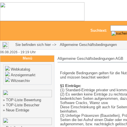
Suchtext:
Sie befinden sich hier --> Allgemeine Geschäftsbedingungen
06.08.2026 - 19:19 Uhr
Menü
Allgemeine Geschäftsbedingungen AGB
Webkatalog
Folgende Bedingungen gelten für die N
Anzeigenmarkt
und müssen beachtet werden!
Witzearchiv
§1 Einträge:
(1) Standard-Einträge privater und komme
(2) Es werden keine Einträge zu rechtsra
bedenklichen Seiten aufgenommen, dazu g
»
TOP-Liste Bewertung
Software Cracks, Warez usw.
»
TOP-Liste Besucher
Diese Einschränkung gilt auch für Seite
»
Neue Einträge
beinhalten.
(3) Unfertige Präsenzen (Baustellen), Pr
Seiten die bei Aufruf einen Dialer oder 
aufgenommen, bzw. nachträglich gelösch