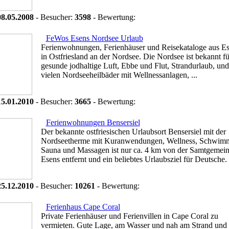
08.05.2008
- Besucher:
3598
- Bewertung:
FeWos Esens Nordsee Urlaub
Ferienwohnungen, Ferienhäuser und Reisekataloge aus E
in Ostfriesland an der Nordsee. Die Nordsee ist bekannt fü
gesunde jodhaltige Luft, Ebbe und Flut, Strandurlaub, und
vielen Nordseeheilbäder mit Wellnessanlagen, ...
15.01.2010
- Besucher:
3665
- Bewertung:
Ferienwohnungen Bensersiel
Der bekannte ostfriesischen Urlaubsort Bensersiel mit der
Nordseetherme mit Kuranwendungen, Wellness, Schwim
Sauna und Massagen ist nur ca. 4 km von der Samtgemei
Esens entfernt und ein beliebtes Urlaubsziel für Deutsche. I
25.12.2010
- Besucher:
10261
- Bewertung:
Ferienhaus Cape Coral
Private Ferienhäuser und Ferienvillen in Cape Coral zu
vermieten. Gute Lage, am Wasser und nah am Strand und