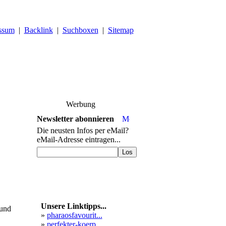
ssum
|
Backlink
|
Suchboxen
|
Sitemap
Werbung
Newsletter abonnieren
Die neusten Infos per eMail?
eMail-Adresse eintragen...
Unsere Linktipps...
 und
»
pharaosfavourit...
»
perfekter-koerp...