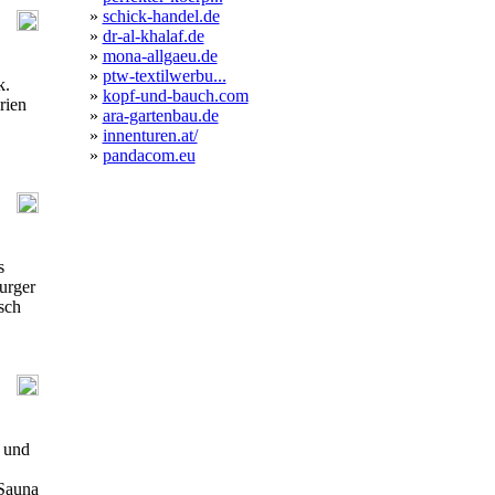
»
schick-handel.de
»
dr-al-khalaf.de
»
mona-allgaeu.de
»
ptw-textilwerbu...
k.
»
kopf-und-bauch.com
rien
»
ara-gartenbau.de
»
innenturen.at/
»
pandacom.eu
s
urger
sch
n und
 Sauna