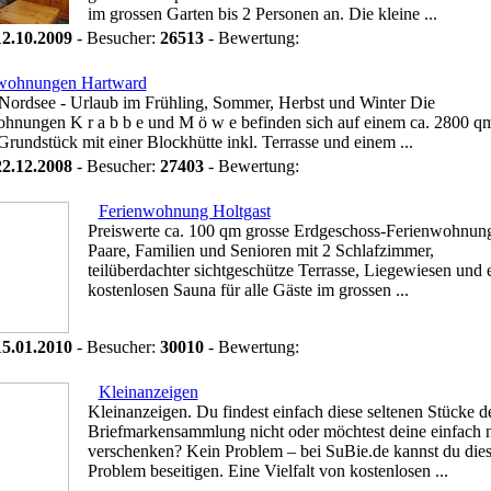
im grossen Garten bis 2 Personen an. Die kleine ...
12.10.2009
- Besucher:
26513
- Bewertung:
wohnungen Hartward
Nordsee - Urlaub im Frühling, Sommer, Herbst und Winter Die
hnungen K r a b b e und M ö w e befinden sich auf einem ca. 2800 q
Grundstück mit einer Blockhütte inkl. Terrasse und einem ...
22.12.2008
- Besucher:
27403
- Bewertung:
Ferienwohnung Holtgast
Preiswerte ca. 100 qm grosse Erdgeschoss-Ferienwohnung
Paare, Familien und Senioren mit 2 Schlafzimmer,
teilüberdachter sichtgeschütze Terrasse, Liegewiesen und 
kostenlosen Sauna für alle Gäste im grossen ...
15.01.2010
- Besucher:
30010
- Bewertung:
Kleinanzeigen
Kleinanzeigen. Du findest einfach diese seltenen Stücke d
Briefmarkensammlung nicht oder möchtest deine einfach 
verschenken? Kein Problem – bei SuBie.de kannst du die
Problem beseitigen. Eine Vielfalt von kostenlosen ...