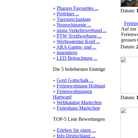
»
Pharaos Favourites ...
Datum:
»
Perfekter ...
»
Tuersprechanlage
Ferien
»
Neurochirurgie ...
Auf zur 
»
mona Verkehrsverbund ...
Ferienwo
»
PTW Textilwerbung ...
grossen 
»
Werbeagentur Kopf ...
Datum:
»
ARA Garten- und ...
»
innentüren
»
LED Beleuchtung ...
Die 5 beliebtesten Einträge
»
Gerd Gottschalk ...
»
Ferienwohnung Holtgast
»
Ferienwohnungen
Hartward
Datum:
»
Webkatalog Mariechen
»
Ferienhaus Mariechen
TOP-5 Liste Bewertungen
»
Erleben Sie einen ...
»
Info Deutschland ...