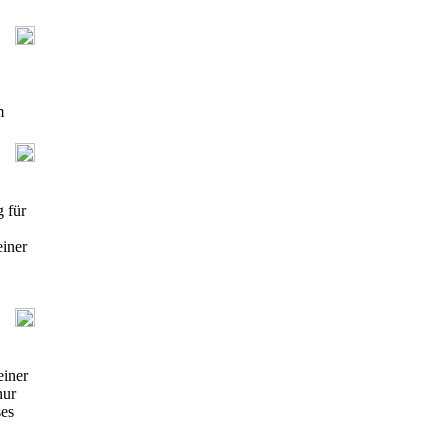
m
 für
einer
einer
nur
ses