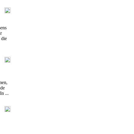
sens
r
 die
men,
nde
n ...