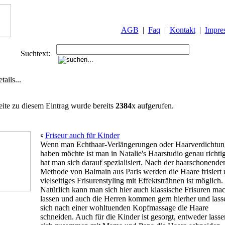
AGB
|
Faq
|
Kontakt
|
Impre
Suchtext:
ails...
eite zu diesem Eintrag wurde bereits
2384
x aufgerufen.
Friseur auch für Kinder
Wenn man Echthaar-Verlängerungen oder Haarverdichtu
haben möchte ist man in Natalie's Haarstudio genau richtig
hat man sich darauf spezialisiert. Nach der haarschonende
Methode von Balmain aus Paris werden die Haare frisiert
vielseitiges Frisurenstyling mit Effektsträhnen ist möglich.
Natürlich kann man sich hier auch klassische Frisuren ma
lassen und auch die Herren kommen gern hierher und lass
sich nach einer wohltuenden Kopfmassage die Haare
schneiden. Auch für die Kinder ist gesorgt, entweder lasse