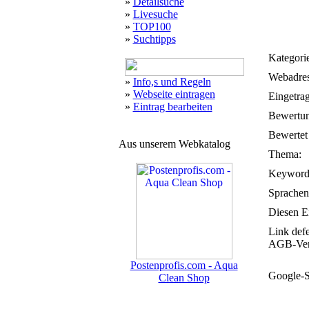
»
Detailsuche
»
Livesuche
»
TOP100
»
Suchtipps
Kategorie
Webadres
»
Info,s und Regeln
»
Webseite eintragen
Eingetra
»
Eintrag bearbeiten
Bewertun
Bewertet 
Aus unserem Webkatalog
Thema:
Keyword
Sprachen
Diesen Ei
Link def
AGB-Ver
Postenprofis.com - Aqua
Google-S
Clean Shop