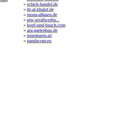
oder
»
schick-handel.de
»
dr-al-khalaf.de
»
mona-allgaeu.de
»
ptw-textilwerbu...
»
kopf-und-bauch.com
»
ara-gartenbau.de
»
innenturen.at/
»
pandacom.eu