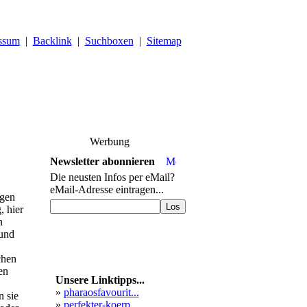
ssum
|
Backlink
|
Suchboxen
|
Sitemap
Werbung
Newsletter abonnieren
Die neusten Infos per eMail?
eMail-Adresse eintragen...
ngen
, hier
n
 und
chen
en
Unsere Linktipps...
»
pharaosfavourit...
n sie
»
perfekter-koerp...