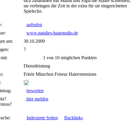
sich zusammen mit Mama und Papa die Haare schneiden, 
sie verbringen die Zeit in der extra für sie eingerichteten
Spielecke.
:
aufrufen
se:
www.natalies-haarstudio.de
gen am:
30.10.2009
gen:
7
mit:
1 von 10 möglichen Punkten
Dienstleistung
s:
Frisör München Friseur Hairextensions
:
ntrag:
bewerten
ekt?
hier melden
stoss?
uche:
Indexierte Seiten
Backlinks